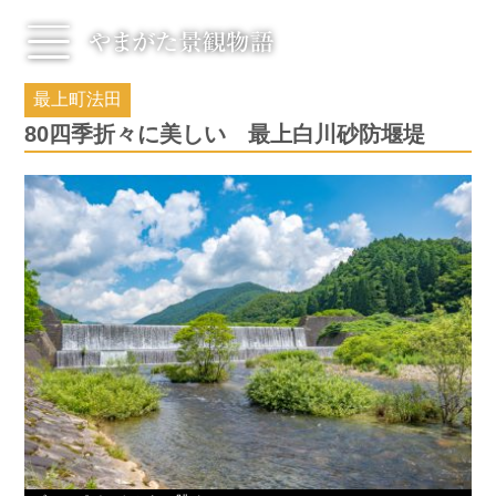
最上町法田
村山エリア
最上エリア
80四季折々に美しい 最上白川砂防堰堤
置賜エリア
庄内エリア
お知らせ
景観物語
新着ニュース
景観の楽しみ方
新着イベント
景観物語とは
見る
学ぶ
Instagramフォトイベント
広告景観コンテスト
Promotion Movie
景観探険まちあるき
景観出前授業