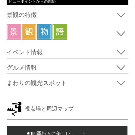
ビューポイントからの眺め
つなぐ
アクセス
景観の特徴
交流イベント
ビューポイントMAP
サポーター感謝状
モデルコース
ファンクラブ
アイテム
景観資産
イベント情報
位置図PDF
眺望景観資産
グルメ情報
パンフレット
景観重要建造物
壁紙
景観重要樹木
まわりの観光スポット
お問い合わせ
当サイトについて
視点場と周辺マップ
言語
山形県県土利用政策課／山形市松波二丁目８番１号