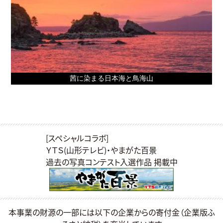
茜に染まる日本海と鳥海山
[スペシャルコラボ]
ＹＴＳ(山形テレビ)・やまがた百景
過去の写真コンテスト入選作品 掲載中
本事業の財源の一部には以下の企業からの寄付金（企業版ふ