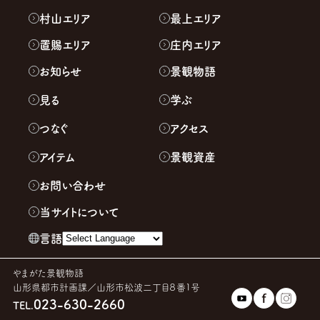
村山エリア
最上エリア
置賜エリア
庄内エリア
お知らせ
景観物語
見る
学ぶ
つなぐ
アクセス
アイテム
景観資産
お問い合わせ
当サイトについて
言語
やまがた景観物語
山形県都市計画課／山形市松波二丁目８番１号
023-630-2660
TEL.