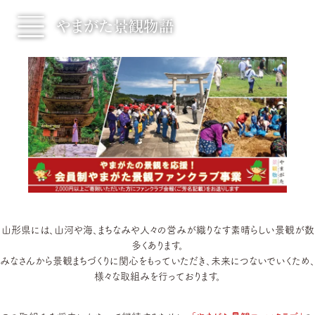
村山エリア
最上エリア
置賜エリア
庄内エリア
お知らせ
景観物語
新着ニュース
景観の楽しみ方
新着イベント
景観物語とは
見る
学ぶ
山形県には、山河や海、まちなみや人々の営みが織りなす素晴らしい景観が数
多くあります。
Instagramフォトイベント
広告景観コンテスト
みなさんから景観まちづくりに関心をもっていただき、未来につないでいくため、
Promotion Movie
景観探険まちあるき
様々な取組みを行っております。
景観出前授業