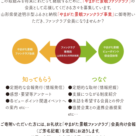
この取組みを将来にわたって継続するために、
「やまがた景観ファンクラブ」
の
つなぐ
アクセス
会員として応援してくださる方々を募集しています。
山形県使途明示型ふるさと納税
「やまがた景観ファンクラブ事業」
に御寄附い
交流イベント
ビューポイントMAP
ただき、ファンクラブ会員になりませんか？
サポーター感謝状
モデルコース
ファンクラブ
アイテム
景観資産
位置図PDF
眺望景観資産
パンフレット
景観重要建造物
壁紙
景観重要樹木
知ってもらう
つなぐ
お問い合わせ
当サイトについて
●定期的な会報発行（情報発信）
●定期的な取材（情報把握）
●感想・要望等アンケート
●支援につながる制度紹介
●各ビューポイント関連イベントへ
●来訪を希望する会員との仲介
の案内 etc…
●協賛企業との連携企画提案
言語
etc…
ご寄附いただいた方には、お礼状と「やまがた景観ファンクラブ」会員向け会報
山形県県土利用政策課／山形市松波二丁目８番１号
（ご芳名記載）を定期にお送りします。
023-630-2581
TEL.