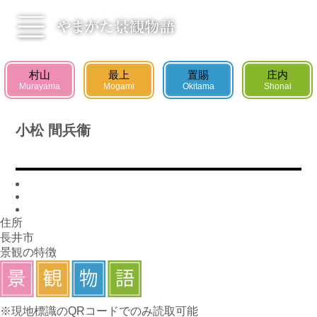
村山エリア
最上エリア
村山
最上
置賜
庄内
Murayama
Mogami
Okitama
Shonai
置賜エリア
庄内エリア
小松 間兵衞
お知らせ
景観物語
新着ニュース
景観の楽しみ方
新着イベント
景観物語とは
住所
長井市
見る
学ぶ
景観の特徴
Instagramフォトイベント
広告景観コンテスト
Promotion Movie
景観探険まちあるき
景観出前授業
※現地標識のQRコードでのみ読取可能