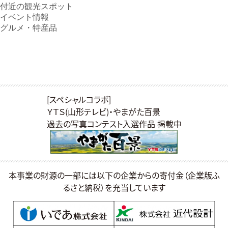
付近の観光スポット
イベント情報
つなぐ
アクセス
グルメ・特産品
交流イベント
ビューポイントMAP
サポーター感謝状
モデルコース
ファンクラブ
アイテム
景観資産
[スペシャルコラボ]
位置図PDF
眺望景観資産
ＹＴＳ(山形テレビ)・やまがた百景
パンフレット
景観重要建造物
過去の写真コンテスト入選作品 掲載中
壁紙
景観重要樹木
お問い合わせ
当サイトについて
本事業の財源の一部には以下の企業からの寄付金（企業版ふ
るさと納税）を充当しています
言語
山形県県土利用政策課／山形市松波二丁目８番１号