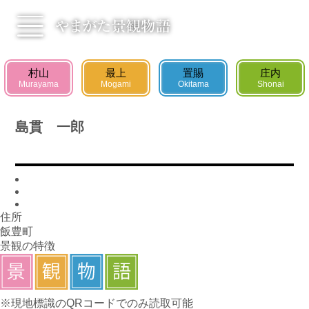
村山エリア
最上エリア
村山
最上
置賜
庄内
Murayama
Mogami
Okitama
Shonai
置賜エリア
庄内エリア
島貫 一郎
お知らせ
景観物語
新着ニュース
景観の楽しみ方
新着イベント
景観物語とは
住所
飯豊町
見る
学ぶ
景観の特徴
Instagramフォトイベント
広告景観コンテスト
Promotion Movie
景観探険まちあるき
景観出前授業
※現地標識のQRコードでのみ読取可能