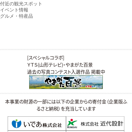
付近の観光スポット
イベント情報
つなぐ
アクセス
グルメ・特産品
交流イベント
ビューポイントMAP
サポーター感謝状
モデルコース
ファンクラブ
アイテム
景観資産
[スペシャルコラボ]
位置図PDF
眺望景観資産
ＹＴＳ(山形テレビ)・やまがた百景
パンフレット
景観重要建造物
過去の写真コンテスト入選作品 掲載中
壁紙
景観重要樹木
お問い合わせ
当サイトについて
本事業の財源の一部には以下の企業からの寄付金（企業版ふ
るさと納税）を充当しています
言語
山形県県土利用政策課／山形市松波二丁目８番１号